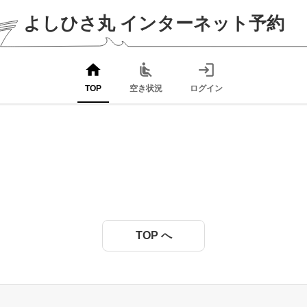
よしひさ丸
インターネット予約
home
airline_seat_recline_normal
login
TOP
空き状況
ログイン
TOP へ