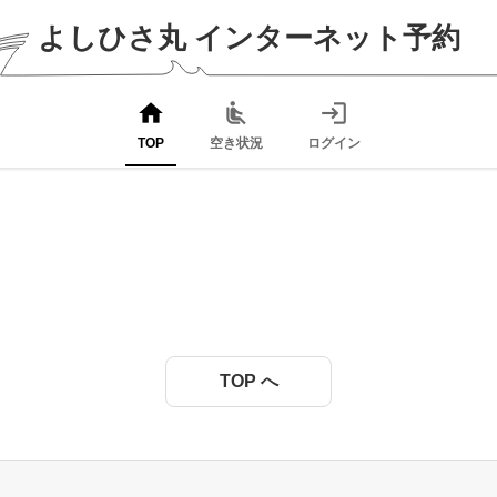
よしひさ丸
インターネット予約
home
airline_seat_recline_normal
login
TOP
空き状況
ログイン
TOP へ